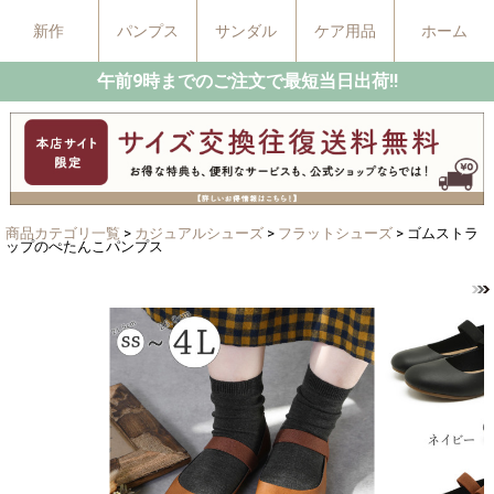
新作
パンプス
サンダル
ケア用品
ホーム
午前9時までのご注文で最短当日出荷!!
商品カテゴリ一覧
>
カジュアルシューズ
>
フラットシューズ
> ゴムストラ
ップのぺたんこパンプス