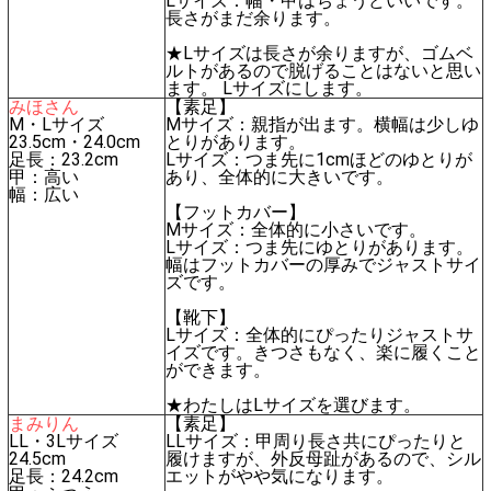
Lサイズ：幅・甲はちょうどいいです。
長さがまだ余ります。
★Lサイズは長さが余りますが、ゴムベ
ルトがあるので脱げることはないと思い
ます。 Lサイズにします。
みほさん
【素足】
M・Lサイズ
Mサイズ：親指が出ます。横幅は少しゆ
23.5cm・24.0cm
とりがあります。
足長：23.2cm
Lサイズ：つま先に1cmほどのゆとりが
甲：高い
あり、全体的に大きいです。
幅：広い
【フットカバー】
Mサイズ：全体的に小さいです。
Lサイズ：つま先にゆとりがあります。
幅はフットカバーの厚みでジャストサイ
ズです。
【靴下】
Lサイズ：全体的にぴったりジャストサ
イズです。きつさもなく、楽に履くこと
ができます。
★わたしはLサイズを選びます。
まみりん
【素足】
LL・3Lサイズ
LLサイズ：甲周り長さ共にぴったりと
24.5cm
履けますが、外反母趾があるので、シル
足長：24.2cm
エットがやや気になります。