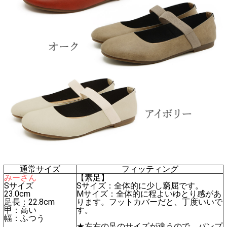
通常サイズ
フィッティング
みーさん
【素足】
Sサイズ
Sサイズ：全体的に少し窮屈です。
23.0cm
Mサイズ：全体的に程よいゆとり感があ
足長：22.8cm
ります。フットカバーだと、丁度いいで
甲：高い
す。
幅：ふつう
★左右の足のサイズが違うので、パンプ