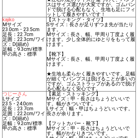
スはサイズ選びが大変ですが、ゴムバン
ドで脱げる心配もなく、生地も足にフィ
ットして履きやすいです！
kajiko
【ストッキング・タイツ】
Mサイズ
Sサイズ：長さが足りずつま先が当たり
23.0cm・23.5cm
ます。
足長：22.7cm
Mサイズ：長さ、幅、甲周り丁度よく履
足囲：22.3cm/ワイ
けます。少し全体的にゆとりをもって履
ズ：D(細め)
けます。
足幅：9.3cm/標準
甲の高さ：標準
【靴下】
Mサイズ：長さ、幅、甲周り丁度よく履
けます。
★生地も柔らかく履きやすいです。足幅
が細くてパンプスは脱げることが多いの
ですが、ゴムストラップがあるので脱げ
る心配もなく安心です。
つじーさん
【素足・ストッキング】
Lサイズ
Mサイズ：甲・長さはちょうどいいで
23.5・24.0cm
す。幅がきついです。
足長：23.7cm
Lサイズ：幅・甲はちょうどいいです。
足囲：22.2cm/ワイ
長さが余ります。
ズ：D(細め)
足幅：9.2cm/標準
【フットカバー・靴下】
甲の高さ：標準
Mサイズ：甲・長さはちょうどいいで
す。幅がかなりきついです。