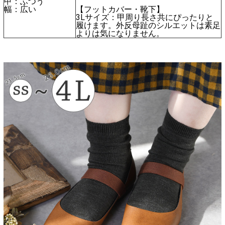
甲：ふつう
幅：広い
【フットカバー・靴下】
3Lサイズ：甲周り長さ共にぴったりと
履けます。外反母趾のシルエットは素足
よりは気になりません。