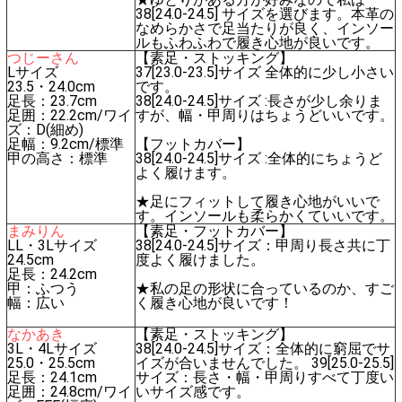
38[24.0-24.5] サイズを選びます。本革の
なめらかさで足当たりが良く、インソー
ルもふわふわで履き心地が良いです。
つじーさん
【素足・ストッキング】
Lサイズ
37[23.0-23.5]サイズ 全体的に少し小さい
23.5・24.0cm
です。
足長：23.7cm
38[24.0-24.5]サイズ :長さが少し余りま
足囲：22.2cm/ワイ
すが、幅・甲周りはちょうどいいです。
ズ：D(細め)
足幅：9.2cm/標準
【フットカバー】
甲の高さ：標準
38[24.0-24.5]サイズ :全体的にちょうど
よく履けます。
★足にフィットして履き心地がいいで
す。インソールも柔らかくていいです。
まみりん
【素足・フットカバー】
LL・3Lサイズ
38[24.0-24.5]サイズ：甲周り長さ共に丁
24.5cm
度よく履けました。
足長：24.2cm
甲：ふつう
★私の足の形状に合っているのか、すご
幅：広い
く履き心地が良いです！
なかあき
【素足・ストッキング】
3L・4Lサイズ
38[24.0-24.5]サイズ：全体的に窮屈でサ
25.0・25.5cm
イズが合いませんでした。 39[25.0-25.5]
足長：24.1cm
サイズ：長さ・幅・甲周りすべて丁度い
足囲：24.8cm/ワイ
いサイズ感です。