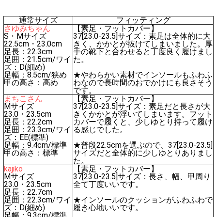
通常サイズ
フィッティング
さゆみちゃん
【素足・フットカバー】
S・Mサイズ
37[23.0-23.5]サイズ：素足は全体的に大
22.5cm・23.0cm
きく、かかとが抜けてしまいました。厚
足長：22.3cm
手の靴下と合わせると丁度良く履けまし
足囲：21.5cm/ワイ
た。
ズ：D(細め)
足幅：8.5cm/狭め
★やわらかい素材でインソールもふわふ
甲の高さ：高め
わなので長時間のおでかけにも良さそう
です。
まちこさん
【素足・フットカバー】
Mサイズ
37[23.0-23.5]サイズ：素足だと長さが大
23.0・23.5cm
きくかかとが浮いてしまいます。フット
足長：22.2cm
カバーで履くと、少しゆとり持って履け
足囲：23.3cm/ワイ
る感じでした。
ズ：EE(標準)
足幅：9.4cm/標準
★普段22.5cmを選ぶので、37[23.0-23.5]
甲の高さ：標準
サイズだと全体的に少しゆとりありまし
た。
kajiko
【素足・フットカバー】
Mサイズ
37[23.0-23.5]サイズ：長さ、幅、甲周り
23.0・23.5cm
全て丁度いいです。
足長：22.7cm
足囲：22.3cm/ワイ
★インソールのクッションがふわふわで
ズ：D(細め)
履き心地いいです。
足幅：9.3cm/標準