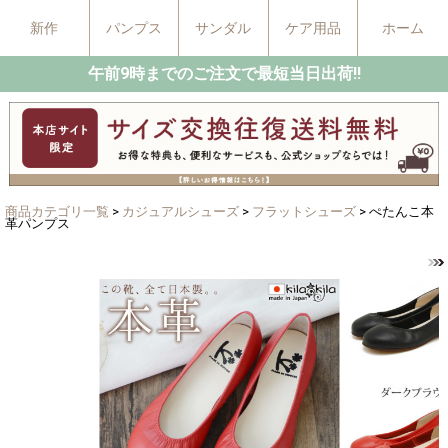
新作
パンプス
サンダル
ケア用品
ホーム
午前9時までのご注文で最短当日出荷!!
商品カテゴリ一覧
>
カジュアルシューズ
>
フラットシューズ
> ぺたんこ本
革パンプス