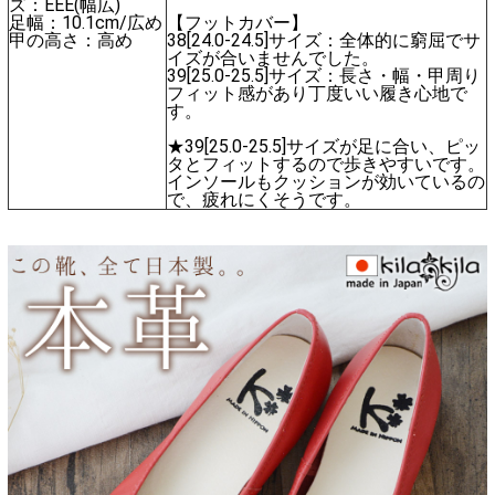
ズ：EEE(幅広)
足幅：10.1cm/広め
【フットカバー】
甲の高さ：高め
38[24.0-24.5]サイズ：全体的に窮屈でサ
イズが合いませんでした。
39[25.0-25.5]サイズ：長さ・幅・甲周り
フィット感があり丁度いい履き心地で
す。
★39[25.0-25.5]サイズが足に合い、ピッ
タとフィットするので歩きやすいです。
インソールもクッションが効いているの
で、疲れにくそうです。