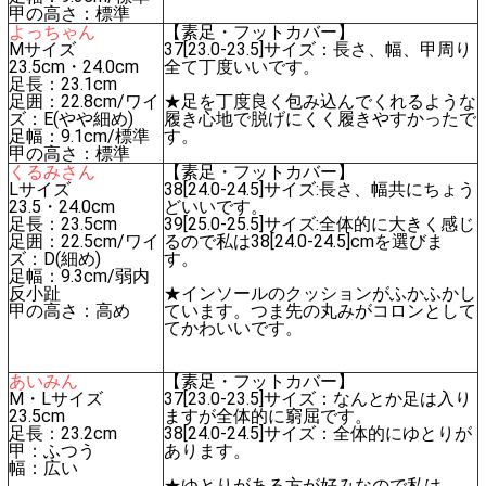
甲の高さ：標準
よっちゃん
【素足・フットカバー】
Mサイズ
37[23.0-23.5]サイズ：長さ、幅、甲周り
23.5cm・24.0cm
全て丁度いいです。
足長：23.1cm
足囲：22.8cm/ワイ
★足を丁度良く包み込んでくれるような
ズ：E(やや細め)
履き心地で脱げにくく履きやすかったで
足幅：9.1cm/標準
す。
甲の高さ：標準
くるみさん
【素足・フットカバー】
Lサイズ
38[24.0-24.5]サイズ:長さ、幅共にちょう
23.5・24.0cm
どいいです。
足長：23.5cm
39[25.0-25.5]サイズ:全体的に大きく感じ
足囲：22.5cm/ワイ
るので私は38[24.0-24.5]cmを選びま
ズ：D(細め)
す。
足幅：9.3cm/弱内
反小趾
★インソールのクッションがふかふかし
甲の高さ：高め
ています。つま先の丸みがコロンとして
てかわいいです。
あいみん
【素足・フットカバー】
M・Lサイズ
37[23.0-23.5]サイズ：なんとか足は入り
23.5cm
ますが全体的に窮屈です。
足長：23.2cm
38[24.0-24.5]サイズ：全体的にゆとりが
甲：ふつう
あります。
幅：広い
★ゆとりがある方が好みなので私は