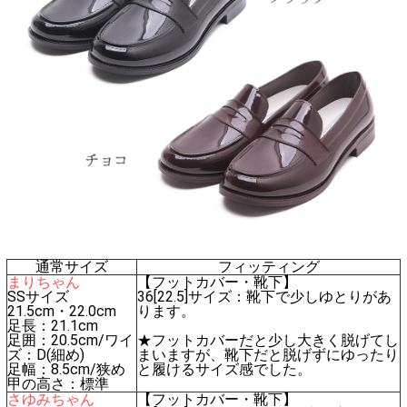
通常サイズ
フィッティング
まりちゃん
【フットカバー・靴下】
SSサイズ
36[22.5]サイズ：靴下で少しゆとりがあ
21.5cm・22.0cm
ります。
足長：21.1cm
足囲：20.5cm/ワイ
★フットカバーだと少し大きく脱げてし
ズ：D(細め)
まいますが、靴下だと脱げずにゆったり
足幅：8.5cm/狭め
と履けるサイズ感でした。
甲の高さ：標準
さゆみちゃん
【フットカバー・靴下】