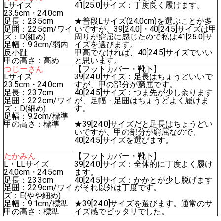
Lサイズ
41[25.0]サイズ：丁度良く履けます。
23.5cm・24.0cm
足長：23.5cm
★普段Lサイズ(24.0cm)を選ぶことが多
足囲：22.5cm/ワイ
いですが、39[24.0]・40[24.5]サイズは甲
ズ：D(細め)
周りが窮屈に感じたので私は41[25.0]サ
足幅：9.3cm/弱内
イズを選びます。
反小趾
甲高でなければ、40[24.5]サイズでいい
甲の高さ：高め
と思います。
つじーさん
【フットカバー・靴下】
Lサイズ
39[24.0]サイズ：足長はちょうどいいで
23.5cm・24.0cm
すが、甲の部分が窮屈です。
足長：23.7cm
40[24.5]サイズ：つま先が少し余ります
足囲：22.2cm/ワイ
が、足幅・足囲はちょうどよく履けま
ズ：D(細め)
す。
足幅：9.2cm/標準
甲の高さ：標準
★39[24.0]サイズだと足長はちょうどい
いですが、甲の部分が窮屈なので、
40[24.5]サイズを選びます。
たかみん
【フットカバー・靴下】
L・LLサイズ
39[24.0]サイズ：全体的に丁度よく履け
24.0cm・24.5cm
ます。
足長：23.3cm
40[24.5]サイズ：かかとが少し脱げます
足囲：22.9cm/ワイ
がそれ以外は丁度です。
ズ：E(やや細め)
足幅：9.1cm/標準
★39[24.0]サイズを選びます。通常のサ
甲の高さ：標準
イズ感でピッタリでした。