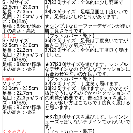
S・Mサイズ
37[23.0]サイズ：全体的に少し窮屈で
22.5cm・23.0cm
す。
足長：22.3cm
38[23.5]サイズ：足幅足囲は丁度いいで
足囲：21.5cm/ワイ
す。足長は少しゆとりがあります。
ズ：D(細め)
足幅：8.5cm/狭め
★シンプルなローファーデザインが使い
甲の高さ：高め
勝手良さそうです。
よしこ
【フットカバー・靴下】
S・Mサイズ
36[22.5]サイズ：足長は丁度良いですが
22.5cm・23.0cm
履き口周りが窮屈です。
足長：22.2cm
37[23.0]サイズ：全体的に丁度良く履け
足囲：21.6cm/ワイ
ました。
ズ：D(細め)
足幅：8.8cm/標準
★37[23.0]サイズを選びます。シンプル
甲の高さ：標準
なデザインなのでどんなファッションに
も合わせやすいのが良いです。
kajiko
【フットカバー・靴下】
Mサイズ
37[23.0]サイズ：丁度良く履けます。
23.0cm・23.5cm
38[23.5]サイズ：履けますが、かかとが
足長：22.7cm
抜けそうになるのでかかとクッションで
足囲：22.3cm/ワイ
の調整が必要です。普段23.5cmを選ぶ
ズ：D(細め)
ことが多い方はこちらで丁度良く履ける
足幅：9.3cm/標準
と思います。
甲の高さ：標準
★37[23.0]サイズを選びます。レインシ
ューズっぽくないデザインでかわいいで
す。
くるみさん
【フットカバー・靴下】