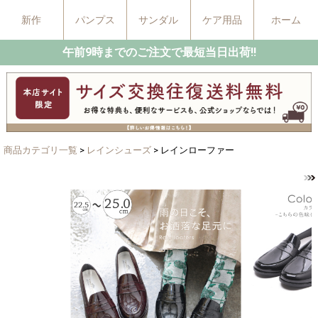
新作
パンプス
サンダル
ケア用品
ホーム
午前9時までのご注文で最短当日出荷!!
商品カテゴリ一覧
>
レインシューズ
> レインローファー