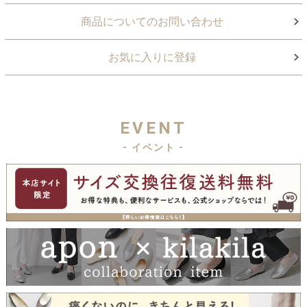
商品についてのお問い合わせ
お気に入りに登録
EVENT
- イベント -