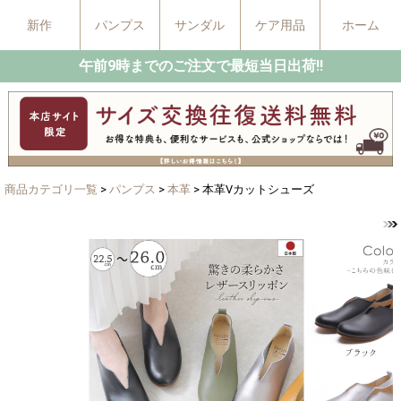
新作
パンプス
サンダル
ケア用品
ホーム
午前9時までのご注文で最短当日出荷!!
商品カテゴリ一覧
>
パンプス
>
本革
> 本革Vカットシューズ