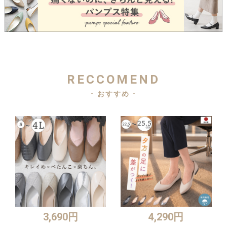
RECCOMEND
- おすすめ -
3,690円
4,290円