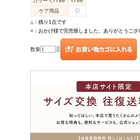
カラー＼free
free
ケア用品
△：
残り1点です
×：
おかげ様で完売致しました。ありがとうござ
数量