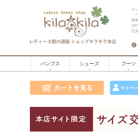
お
「
創
2
圧
パンプス
シューズ
ブーツ