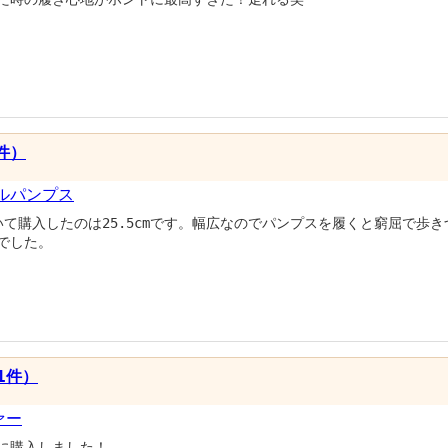
件）
ルパンプス
いていて購入したのは25.5cmです。幅広なのでパンプスを履くと窮屈で
でした。
（1件）
ァー
に購入しました！