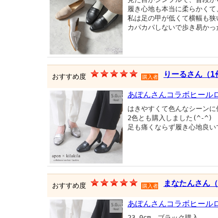
履き心地も本当に柔らかくて
私は足の甲が低くて横幅も狭
カパカパしないで歩き易かっ
りーるさん（1
おすすめ度
購入者
あぽんさんコラボヒール
はきやすくて色んなシーンに
2色とも購入しました(^-^)
足も痛くならず履き心地良い
まなたんさん（
おすすめ度
購入者
あぽんさんコラボヒール
23.0cm、ブラック購入。