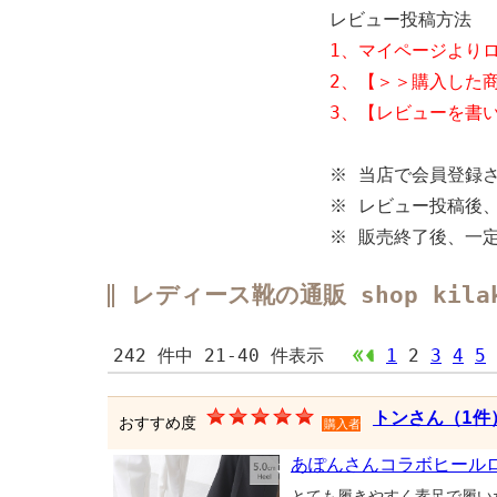
レビュー投稿方法
1、マイページより
2、【＞＞購入した
3、【レビューを書
※ 当店で会員登録
※ レビュー投稿後
※ 販売終了後、一
レディース靴の通販 shop ki
242 件中 21-40 件表示
1
2
3
4
5
トンさん（1件
おすすめ度
購入者
あぽんさんコラボヒール
とても履きやすく素足で履い