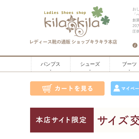
お
「
創
2
圧
パンプス
シューズ
ブーツ