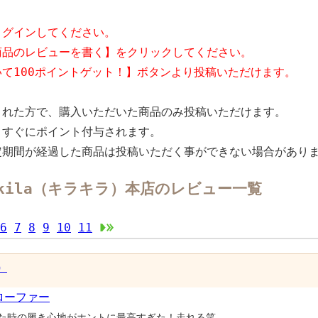
ログインしてください。
商品のレビューを書く】をクリックしてください。
いて100ポイントゲット！】ボタンより投稿いただけます。
された方で、購入いただいた商品のみ投稿いただけます。
、すぐにポイント付与されます。
定期間が経過した商品は投稿いただく事ができない場合があり
lakila（キラキラ）本店のレビュー一覧
6
7
8
9
10
11
）
ローファー
た時の履き心地がホントに最高すぎた！走れる笑