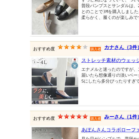
普段パンプスとサンダルは、2
とのことで)Mを購入しまし
柔らかく、履くのが楽しみで
カナさん（3件
おすすめ度
購入者
ストレッチ素材のウェッ
エナメルと迷ったのですが、ス
届いたら想像通りの淡いベー
Sにしたら多分ぴったりすぎ
みーさん（1件
おすすめ度
購入者
あぽんさんコラボローフ
見た目がシンプルで、普段か