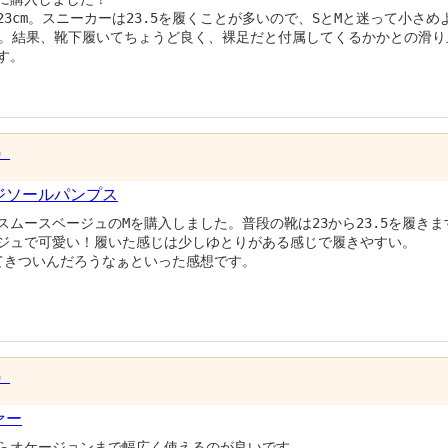
3cm。スニーカーは23.5を履くことが多いので、SとMと迷って小さ
た。結果、靴下履いてちょうど良く、裸足だと付属してくるかかとの滑
す。
）
ジソールパンプス
ムースベージュのMを購入しました。普段の靴は23から23.5を履きま
ジュで可愛い！履いた感じは少しゆとりがある感じで履きやすい。
てきついんだろうなぁといった感想です。
）
ァー
らオケージョンまで幅広く使えるのが良いです。