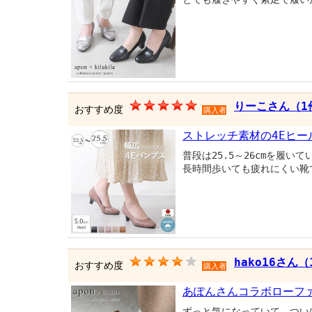
りーこさん（1
おすすめ度
購入者
ストレッチ素材の4Eヒー
普段は25.5～26cmを履
長時間歩いても疲れにくい靴
hako16さん
おすすめ度
購入者
あぽんさんコラボローフ
ずっと気になっていて、つい