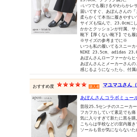
☆いつでも履けるやわらかレ
届いてすぐ、あぽんさんの『
柔らかくて本当に履きやすい
サイズも悩んで、23.0cm
かかとクッションが付属、サ
靴下【厚くない靴下】でも履
※サイズの参考までに※
いつも私の履いてるスニーカ
NIKE 23.5cm、adidas 2
あぽんさんローファーからヒ
あぽんさんとメーカーさんの
感じるようになったら、付属
マユマユさん（
おすすめ度
購入者
あぽんさんコラボミュー
普段25.5センチのスニーカ
フカフカしていて素足でも痛
気に入りすぎて新たに黒を購
こちらは学校などの室内履き
ソールも音が気にならないた