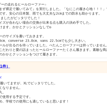
ザーの走れるヒールローファー☆
まず裸足で履いてみて』を実行しました。「なにこの履き心地！！！」
です。安心の日本製、雨でも大丈夫な2cmまでの防水も助かります。
にしましたがピッタリでした！
イズが合わない場合の交換が出来る点も購入の決め手でした。
けます。かかとクッションなしで◎
ーのサイズを書いておきます。
3.0cm、converse 23.0cm、vans 22.5cmでも少し大きい。
ールが出るのを待っていました。ぺたんこローファーは持っていません
こだわりと愛の詰まったヒールローファーたくさん履きます。素敵な商
のかかとクッションをつけて履きます。
1件）
ル
ー履いてますが、XLでピッタリでした。
くなりません。
入。
で使用する予定です。
め、学校での使用にも適していると思います！