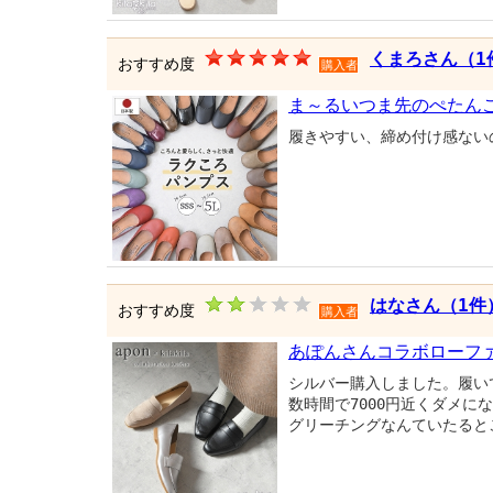
くまろさん（1
おすすめ度
購入者
ま～るいつま先のぺたん
履きやすい、締め付け感ない
はなさん（1件
おすすめ度
購入者
あぽんさんコラボローフ
シルバー購入しました。履い
数時間で7000円近くダメ
グリーチングなんていたると