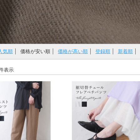
人気順
価格が安い順
価格が高い順
登録順
新着順
5 件表示