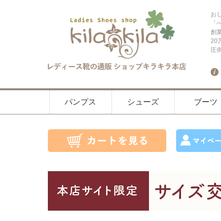
お
「
創
2
圧
パンプス
シューズ
ブーツ