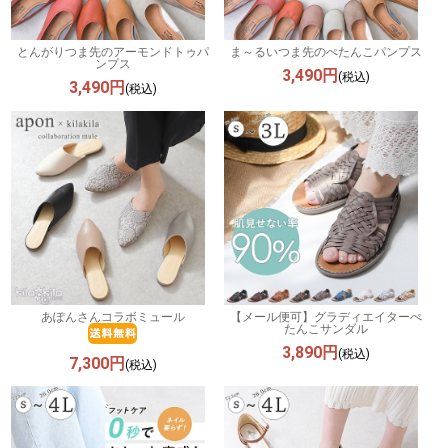
とんがりつま先のアーモンドトゥパ
ま～るいつま先のぺたんこパンプス
ンプス
3,490円
(税込)
3,490円
(税込)
あぽんさんコラボミュール
【メール便可】グラディエイターぺ
たんこサンダル
3,890円
(税込)
7,300円
(税込)