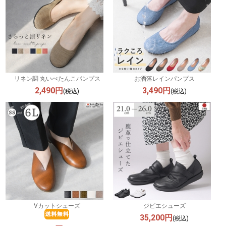
リネン調 丸いぺたんこパンプス
お洒落レインパンプス
2,490円
3,490円
(税込)
(税込)
Vカットシューズ
ジビエシューズ
35,200円
(税込)