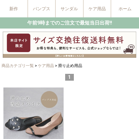
新作
パンプス
サンダル
ケア用品
ホーム
午前9時までのご注文で最短当日出荷!!
商品カテゴリ一覧
>
ケア用品
> 滑り止め用品
1