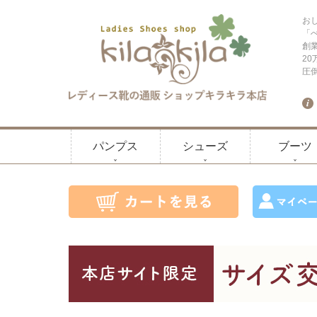
お
「
創
2
圧
パンプス
シューズ
ブーツ