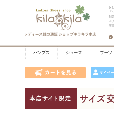
お
「
創
2
圧
パンプス
シューズ
ブーツ