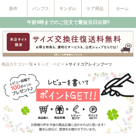
新作
パンプス
サンダル
ケア用品
ホーム
午前9時までのご注文で最短当日出荷!!
商品カテゴリ一覧
>
キッズ・ベビー
> サイドゴアレインブーツ