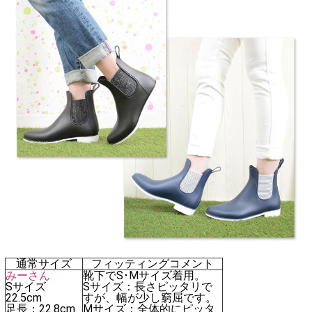
通常サイズ
フィッティングコメント
みーさん
靴下でS･Mサイズ着用。
Sサイズ
Sサイズ：長さピッタリで
22.5cm
すが、幅が少し窮屈です。
足長：22.8cm
Mサイズ：全体的にピッタ