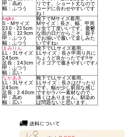
甲：高め
リです。ショート丈なので
幅：ふつう
コーデに合わせやすいです
ね！
kajiko
靴下でMサイズ着用。
S・Mサイズ
Mサイズ：長さ、幅、甲周
23.0・23.5cm
り全て丁度いいです。憂鬱
足長：22.9cm
な雨の日だからこそ、親子
甲：ふつう
でお揃いで履いて楽しみた
幅：ふつう
いですね♪
まみりん
靴下でLLサイズ着用。
LL・3Lサイズ
LLサイズ：長さ甲周り共に
24.5cm
ちょうど良かったです!!サ
足長：24.3cm
イドゴアで履きやすいです♪
甲：ふつう
幅：広い
なかあき
靴下でLLサイズ着用。
LL・3Lサイズ
LLサイズ：長さはぴったり
24.5cm
です。幅が少し窮屈な感じ
足長：2 4.0cm
ですがラバー素材なので、
甲：高め
痛くはありません。馴染め
幅：広い
ば問題ないと思います。