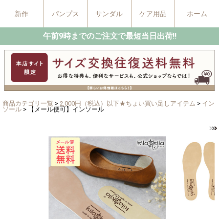
新作
パンプス
サンダル
ケア用品
ホーム
午前9時までのご注文で最短当日出荷!!
商品カテゴリ一覧
>
2,000円（税込）以下★ちょい買い足しアイテム
>
イン
ソール
> 【メール便可】インソール