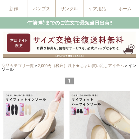
新作
パンプス
サンダル
ケア用品
ホーム
午前9時までのご注文で最短当日出荷!!
商品カテゴリ一覧
>
2,000円（税込）以下★ちょい買い足しアイテム
> イン
ソール
1