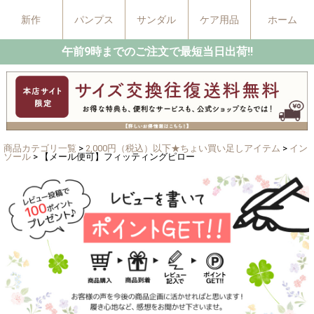
新作
パンプス
サンダル
ケア用品
ホーム
午前9時までのご注文で最短当日出荷!!
商品カテゴリ一覧
>
2,000円（税込）以下★ちょい買い足しアイテム
>
イン
ソール
> 【メール便可】フィッティングピロー