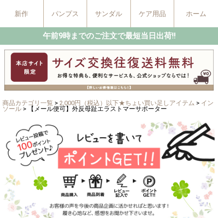
新作
パンプス
サンダル
ケア用品
ホーム
午前9時までのご注文で最短当日出荷!!
商品カテゴリ一覧
>
2,000円（税込）以下★ちょい買い足しアイテム
>
イン
ソール
> 【メール便可】外反母趾エラストマーサポーター