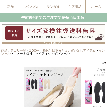
新作
パンプス
サンダル
ケア用品
ホーム
午前9時までのご注文で最短当日出荷!!
商品カテゴリ一覧
>
2,000円（税込）以下★ちょい買い足しアイテム
>
イン
ソール
> 【メール便可】マイフィットインソール