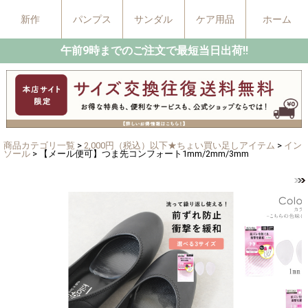
新作
パンプス
サンダル
ケア用品
ホーム
午前9時までのご注文で最短当日出荷!!
商品カテゴリ一覧
>
2,000円（税込）以下★ちょい買い足しアイテム
>
イン
ソール
> 【メール便可】つま先コンフォート1mm/2mm/3mm