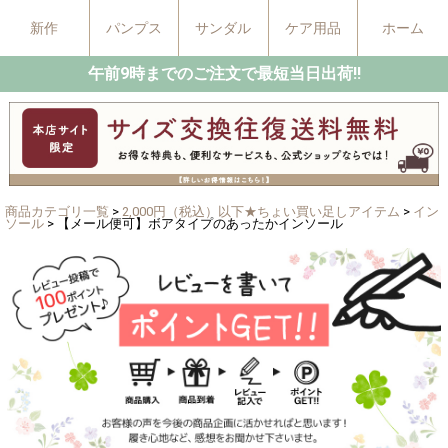
新作
パンプス
サンダル
ケア用品
ホーム
午前9時までのご注文で最短当日出荷!!
商品カテゴリ一覧
>
2,000円（税込）以下★ちょい買い足しアイテム
>
イン
ソール
> 【メール便可】ボアタイプのあったかインソール