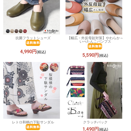
抗菌フラットシューズ
【幅広・外反母趾対策】やわらか～
いぺたんこパンプス
4,990円
(税込)
5,590円
(税込)
レトロ和柄の下駄サンダル
クラッチバック
1,490円
(税込)