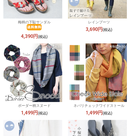
梅柄の下駄サンダル
レインブーツ
3,690円
(税込)
4,390円
(税込)
ボーダー柄スヌード
ネパリチェックワイドストール
1,499円
1,499円
(税込)
(税込)