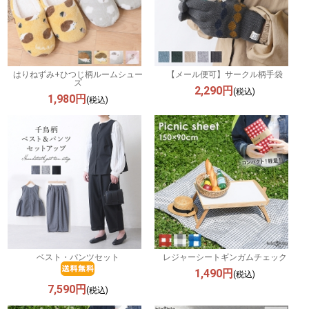
はりねずみ+ひつじ柄ルームシュー
【メール便可】サークル柄手袋
ズ
2,290円
(税込)
1,980円
(税込)
ベスト・パンツセット
レジャーシートギンガムチェック
1,490円
(税込)
7,590円
(税込)