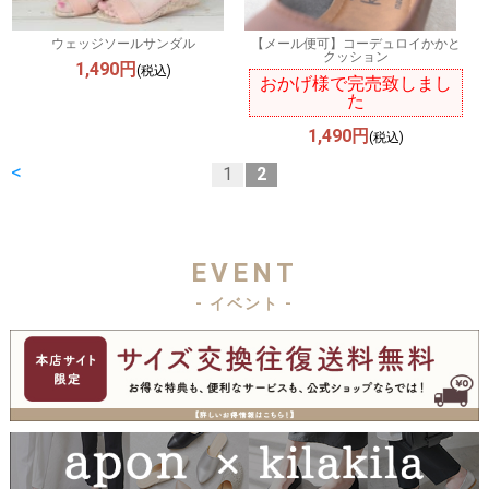
ウェッジソールサンダル
【メール便可】コーデュロイかかと
クッション
1,490円
(税込)
おかげ様で完売致しまし
た
1,490円
(税込)
<
1
2
EVENT
- イベント -