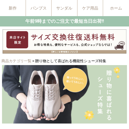
新作
パンプス
サンダル
ケア用品
ホーム
午前9時までのご注文で最短当日出荷!!
商品カテゴリ一覧
> 贈り物として喜ばれる機能性シューズ特集