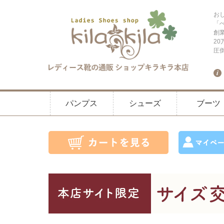
お
「
創
2
圧
パンプス
シューズ
ブーツ