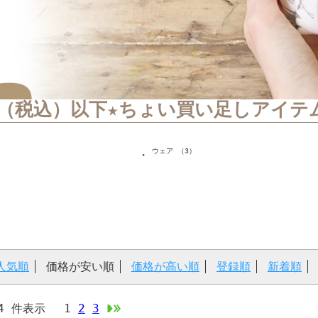
0円（税込）以下★ちょい買い足しアイテ
ウェア （3）
・
人気順
価格が安い順
価格が高い順
登録順
新着順
-24 件表示
1
2
3