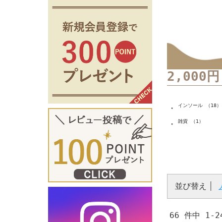
2,00
インソール （18）
・
雑貨 （1）
・
並び替え
66 件中 1