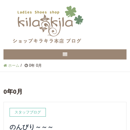
ホーム
/
0年 0月
0年0月
スタッフブログ
のんびり～～～