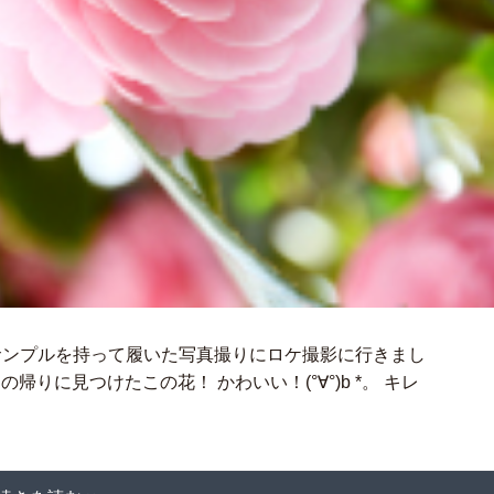
日にサンプルを持って履いた写真撮りにロケ撮影に行きまし
帰りに見つけたこの花！ かわいい！(°∀°)b *。 キレ