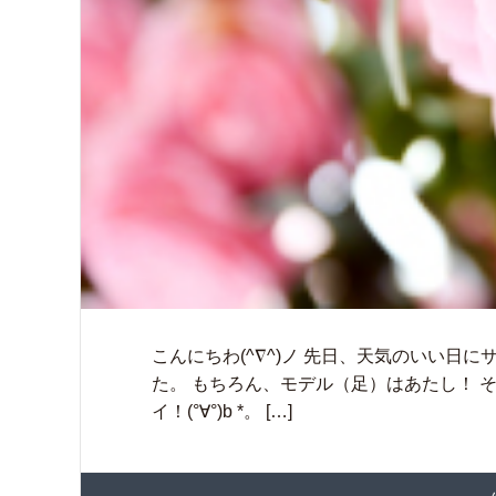
こんにちわ(^∇^)ノ 先日、天気のいい
た。 もちろん、モデル（足）はあたし！ その
イ！(°∀°)b *。 […]