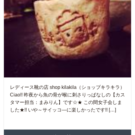
レディース靴の店 shop kilakila（ショップキラキラ）
Ciao!! 昨夜から魚の骨が喉に刺さりっぱなしの【カス
タマー担当：まみりん】です☆★ この間女子会しま
した★!! いや～サイッコ―に楽しかったです!! […]