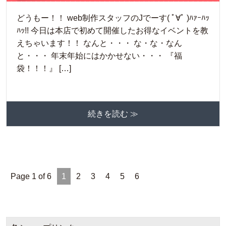
どうもー！！ web制作スタッフのJでーす( ﾟ∀ﾟ )ﾊｧｰﾊｯ
ﾊｯ!! 今日は本店で初めて開催したお得なイベントを教
えちゃいます！！ なんと・・・ な・な・なん
と・・・ 年末年始にはかかせない・・・ 『福
袋！！！』 […]
続きを読む ≫
Page 1 of 6
1
2
3
4
5
6