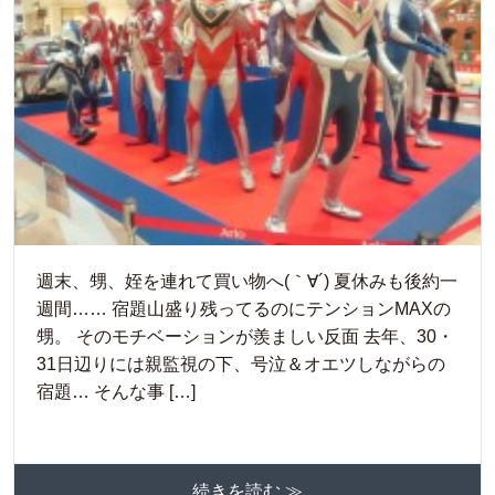
週末、甥、姪を連れて買い物へ(｀∀´) 夏休みも後約一
週間…… 宿題山盛り残ってるのにテンションMAXの
甥。 そのモチベーションが羨ましい反面 去年、30・
31日辺りには親監視の下、号泣＆オエツしながらの
宿題… そんな事 […]
続きを読む ≫