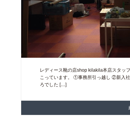
レディース靴の店shop kilakila本店スタッ
こっています。 ①事務所引っ越し ②新入
ろでした […]