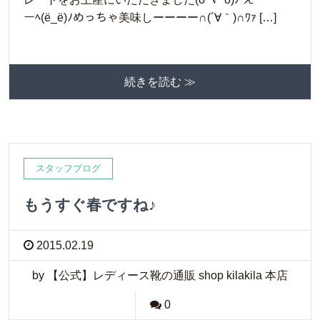
ーﾍ(ё_ё)ﾉめっちゃ美味しーーーー∩(´∀｀)∩ﾜｧ […]
続きを読む ≫
スタッフブログ
もうすぐ春ですね♪
2015.02.19
by 【公式】レディース靴の通販 shop kilakila 本店
0