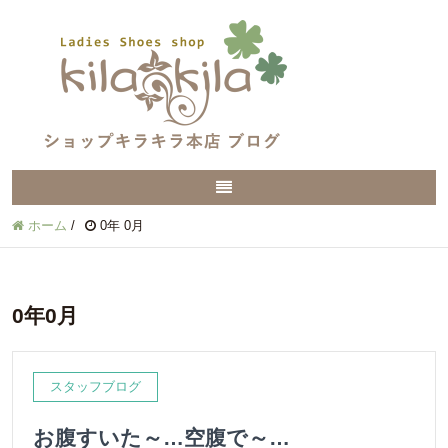
ホーム
/
0年 0月
0年0月
スタッフブログ
お腹すいた～…空腹で～…