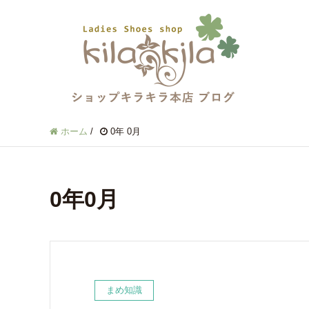
ホーム
/
0年 0月
0年0月
まめ知識