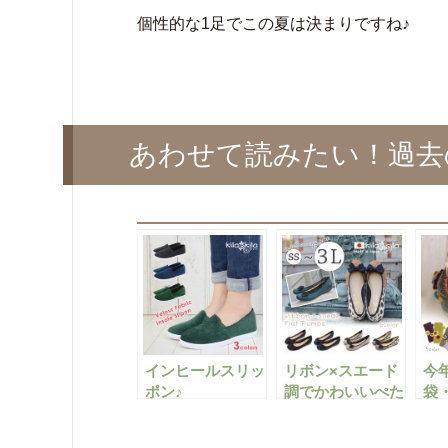
個性的な1足でこの夏は決まりですね♪
あわせて読みたい！過去
インヒールスリッ
リボン×スエード
今
ポン♪
調でかわいいぺた
袋・
んこパンプス