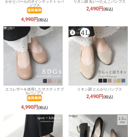
かかとパールのポインテッドトゥパ
リネン調 丸いぺたんこパンプス
ンプス
2,490円
(税込)
4,990円
(税込)
エコレザーを使用したサスティナブ
リネン調 とんがりパンプス
ルパンプス
2,490円
(税込)
4,990円
(税込)