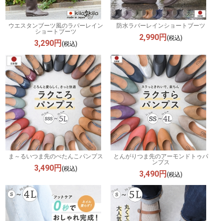
ウエスタンブーツ風のラバーレイン
防水ラバーレインショートブーツ
ショートブーツ
2,990円
(税込)
3,290円
(税込)
ま～るいつま先のぺたんこパンプス
とんがりつま先のアーモンドトゥパ
ンプス
3,490円
(税込)
3,490円
(税込)