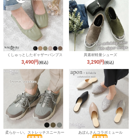
くしゅっとしたギャザーパンプス
異素材軽量シューズ
3,490円
3,290円
(税込)
(税込)
柔らか～い。ストレッチスニーカー
あぽんさんコラボミュール