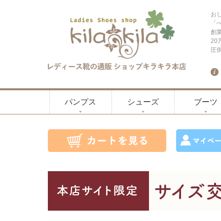
お
「
創
2
圧
パンプス
シューズ
ブーツ