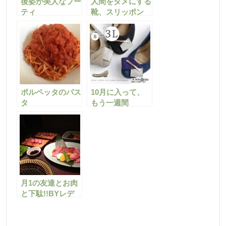
後姿が美人なブー
人間をダメにする
ティ
靴、スリッポン
ポルペッタのパス
10月に入って、
タ
もう一週間
月1の友達とお肉
と下駄!!BYレデ
ィース靴の店
SHOP
KILAKILA（ショ