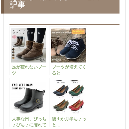
記事
足が疲れないブー
ブーツが増えてく
ツ
ると
大事な日、びっち
後１か月半ちょっ
ょびちょに濡れて
と…