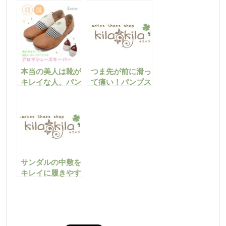
ューズの種類と名
る！？前滑り防止
称をまとてみた
のケア用品って？
滑り止めで歩きや
すく可愛い足元に
♪
本当の美人は靴が
つま先が前に滑っ
キレイな人。パン
て痛い！パンプス
プスのお手入れ方
に使えるおすすめ
法をご紹介！
ケアグッズ★
サンダルの中敷を
キレイに履きやす
くするケア用品は
コレ！