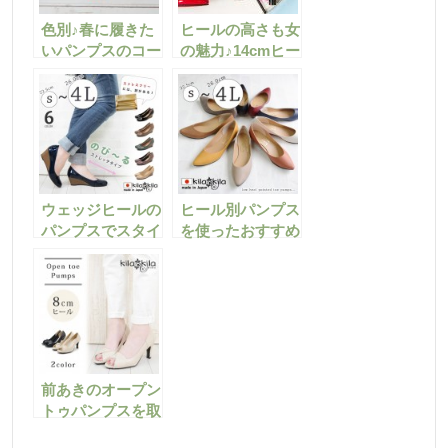
色別♪春に履きた
ヒールの高さも女
いパンプスのコー
の魅力♪14cmヒー
デ術を徹底公開♪
ルパンプスをカッ
コよく履きこなす
ワザ
ウェッジヒールの
ヒール別パンプス
パンプスでスタイ
を使ったおすすめ
ルアップ♡楽ちん
コーディネートま
にオシャレできる
とめ
コーデまとめ
前あきのオープン
トゥパンプスを取
り入れたおすすめ