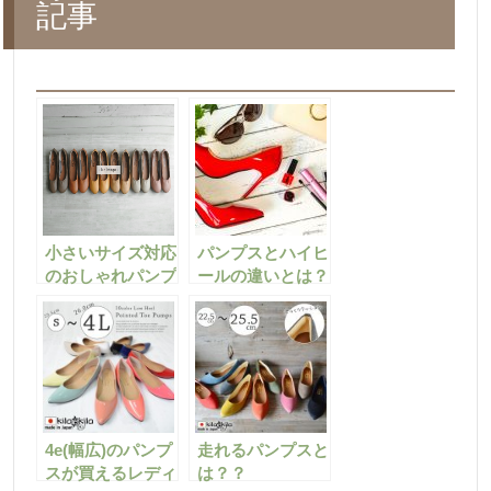
記事
小さいサイズ対応
パンプスとハイヒ
のおしゃれパンプ
ールの違いとは？
ス♪21.0cmの靴が
わかりやすく徹底
買える通販サイト
解剖しちゃいま
ご紹介！
す!!
4e(幅広)のパンプ
走れるパンプスと
スが買えるレディ
は？？