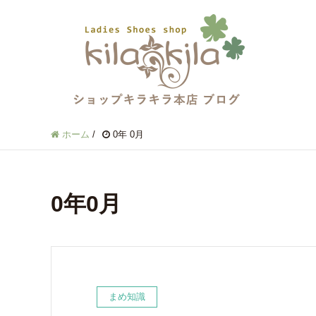
ホーム
/
0年 0月
0年0月
まめ知識