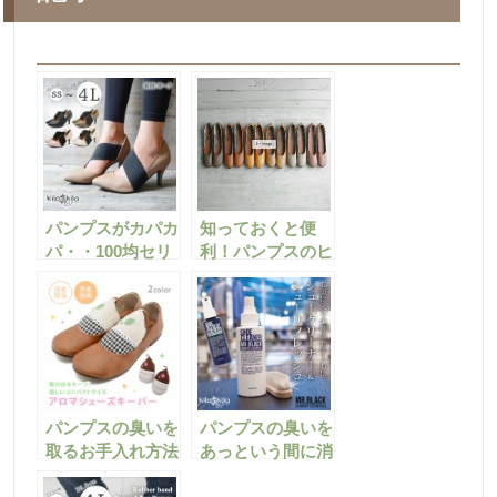
パンプスがカパカ
知っておくと便
パ・・100均セリ
利！パンプスのヒ
アで買えるバンド
ールを自分で修理
を使った脱げ防止
する方法♪
策
パンプスの臭いを
パンプスの臭いを
取るお手入れ方法
あっという間に消
をご紹介します！
臭する方法のご紹