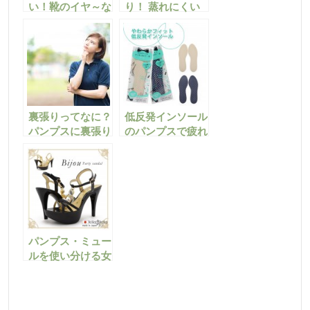
い！靴のイヤ～な
り！ 蒸れにくい
匂いを取る方法
パンプスでニオイ
知らず
裏張りってなに？
低反発インソール
パンプスに裏張り
のパンプスで疲れ
することの重要性
にくい足元に。足
に優しいパンプス
の選び方教えま
す！
パンプス・ミュー
ルを使い分ける女
子はお洒落上級者
♪着こなしテク