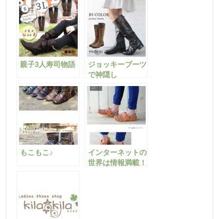
親子3人寿司物語
ジョッキーブーツ
で神隠し
もこもこ♪
インターネットの
世界は情報満載！
この誘惑に果たし
て打ち勝つ事は出
来るのでしょう
か？？