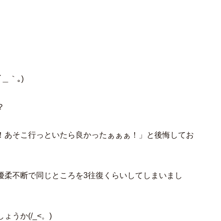
＿｀｡)
？
！あそこ行っといたら良かったぁぁぁ！」と後悔してお
優柔不断で同じところを3往復くらいしてしまいまし
うか(/_<。)