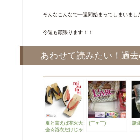
そんなこんなで一週間始まってしまいまし
今週も頑張ります！！
あわせて読みたい！過去
夏と言えば花火大
(￣▼￣)
誕
会☆浴衣だけじゃ
なく足元もこだわ