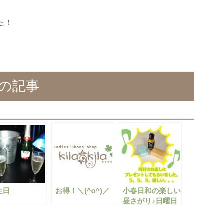
た！
の記事
生日
お得！＼(^o^)／
小春日和の楽しい
昼さがり♪日曜日
の出来事