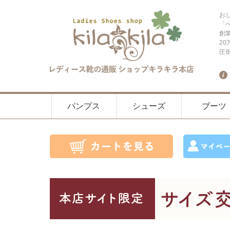
お
「
創
2
圧
パンプス
シューズ
ブーツ