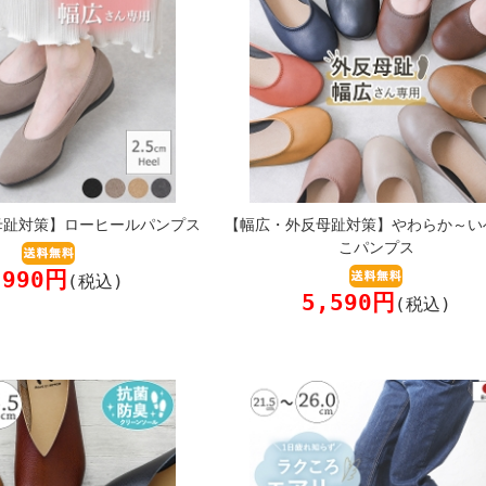
母趾対策】ローヒールパンプス
【幅広・外反母趾対策】やわらか～い
こパンプス
,990円
(税込)
5,590円
(税込)