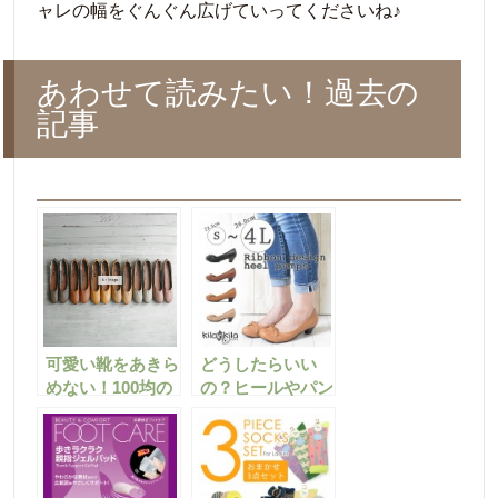
ャレの幅をぐんぐん広げていってくださいね♪
あわせて読みたい！過去の
記事
可愛い靴をあきら
どうしたらいい
めない！100均の
の？ヒールやパン
バンドでパンプス
プスで足・小指が
のトラブルを改善
痛くなる理由＆対
☆
策方法