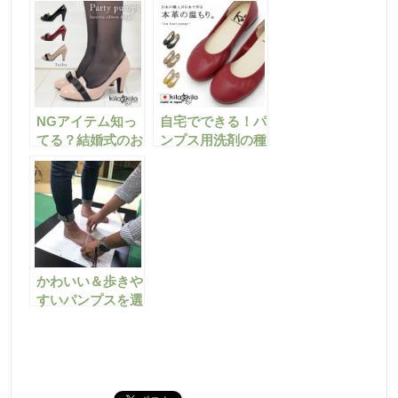
あった！
NGアイテム知っ
自宅でできる！パ
てる？結婚式のお
ンプス用洗剤の種
呼ばれパンプスの
類やお手入れ方法
選び方
を教えます
かわいい＆歩きや
すいパンプスを選
ぶ為に。足の形を
知っておこう！