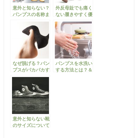
意外と知らない？
外反母趾でも痛く
パンプスの名称ま
ない履きやすく優
とめてみました！
しいパンプスの選
び方！
なぜ脱げる？パン
パンプスを水洗い
プスがパカパカす
する方法とは？＆
る理由まとめ
春の新作公開中!!
意外と知らない靴
のサイズについて