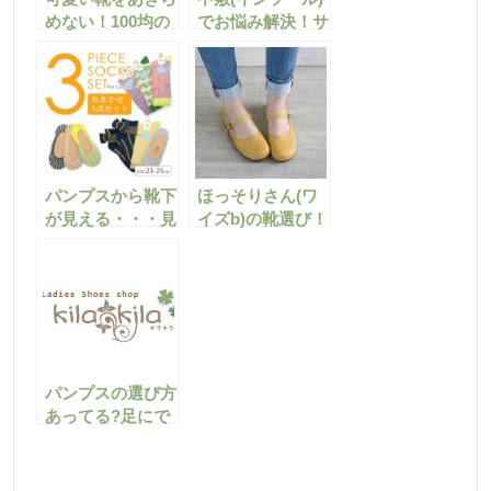
めない！100均の
でお悩み解決！サ
バンドでパンプス
イズの合わない靴
のトラブルを改善
の調整方法を教え
☆
ます！
パンプスから靴下
ほっそりさん(ワ
が見える・・・見
イズb)の靴選び！
えない＆脱げない
ぴったりのパンプ
フットカバーのご
スの選び方
紹介
パンプスの選び方
あってる?足にで
きた「たこ」をど
うにかしたい！